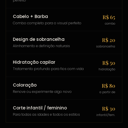
perfeito
Cabelo + Barba
R$ 65
Combo completo para o visual perfeito
combo
Design de sobrancelha
R$ 20
Alinhamento e definição naturais
sobrancelha
Hidratação capilar
R$ 50
Tratamento profundo para fios com vida
hidratação
Coloração
R$ 80
Renove ou experimente algo novo
a partir de
Corte infantil / feminino
R$ 30
Para todas as idades e todos os estilos
infantil/fem.